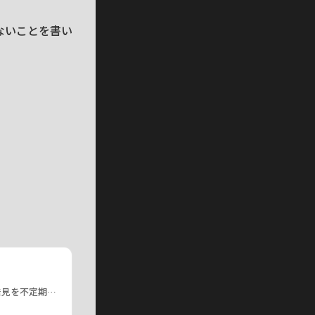
ないことを書い
AI、映像、写真、Web、健康——各分野の知見や発見を不定期でお届けします。