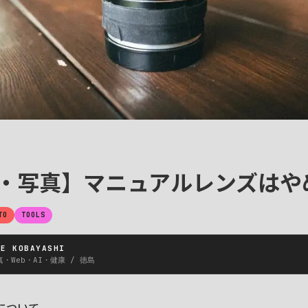
・写真】マニュアルレンズはや
TO
TOOLS
KE KOBAYASHI
・Web・AI・健康 / 徳島
について。