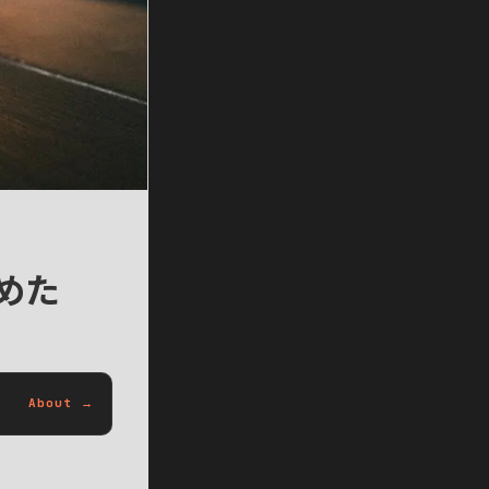
めた
About →