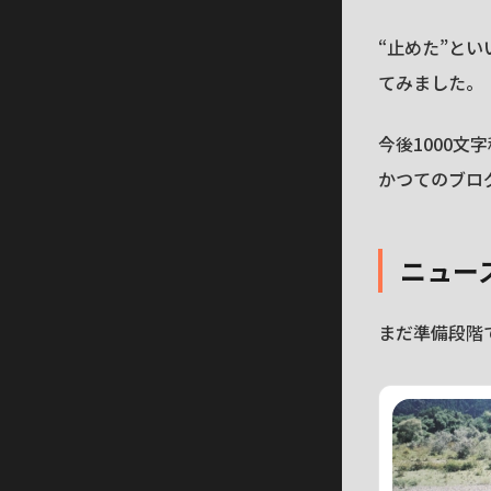
“止めた”と
てみました。
今後1000
かつてのブロ
ニュー
まだ準備段階