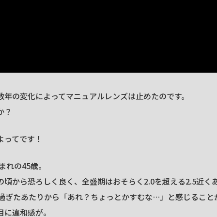
数年の変化によってマニュアルレンズは止めたのです。
か？
よってです！
生まれの45歳。
の頃から恐ろしく良く、全盛期はおそらく2.0を超える2.5近く
を過ぎたあたりから「あれ？ちょっとかすむな…」と感じること
目に違和感が。