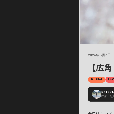
2026年5月3日
【広角レ
JOURNAL
PHO
DAISU
映像・写真
今日はレンズ