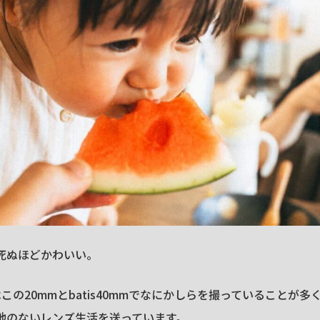
死ぬほどかわいい。
この20mmとbatis40mmでなにかしらを撮っていることが
地のないレンズ生活を送っています。