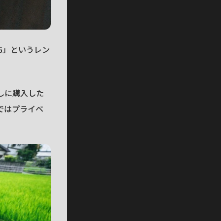
 G」というレン
しに購入した
ではプライベ