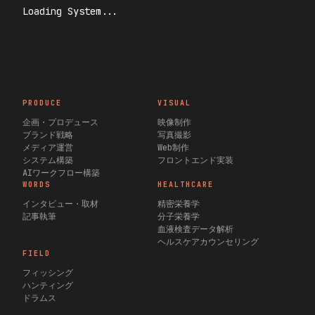
Loading System...
PRODUCE
VISUAL
企画・プロデュース
映像制作
ブランド戦略
写真撮影
メディア運営
Web制作
システム構築
フロントエンド実装
AIワークフロー構築
WORDS
HEALTHCARE
インタビュー・取材
精密栄養学
記事執筆
分子栄養学
血液検査データ解析
ヘルスケアカウンセリング
FIELD
フィッシング
ハンティング
ドラムス