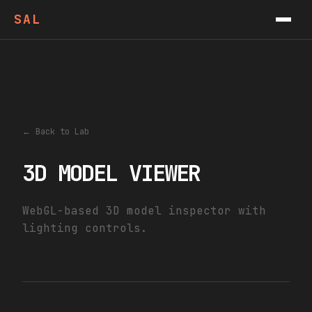
VIDEOS
SAL
PODCAST
CONTACT
NEWSLETTER
← Back to Lab
3D MODEL VIEWER
WebGL-based 3D model inspector with
lighting controls.