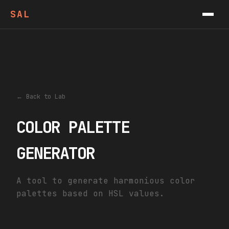
VIDEOS
SAL
PODCAST
CONTACT
NEWSLETTER
← Back to Lab
COLOR PALETTE
GENERATOR
A tool to generate harmonious color
palettes based on HSL values.