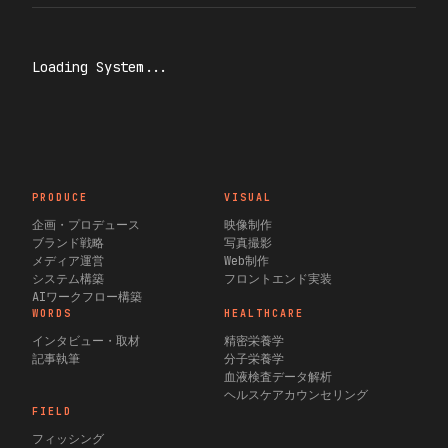
Loading System...
PRODUCE
VISUAL
企画・プロデュース
映像制作
ブランド戦略
写真撮影
メディア運営
Web制作
システム構築
フロントエンド実装
AIワークフロー構築
WORDS
HEALTHCARE
インタビュー・取材
精密栄養学
記事執筆
分子栄養学
血液検査データ解析
ヘルスケアカウンセリング
FIELD
フィッシング