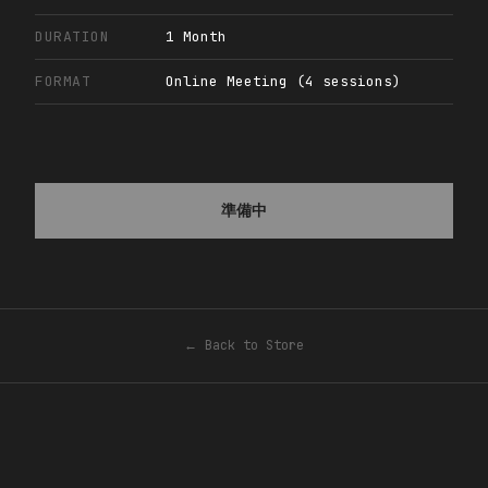
DURATION
1 Month
FORMAT
Online Meeting (4 sessions)
準備中
← Back to Store