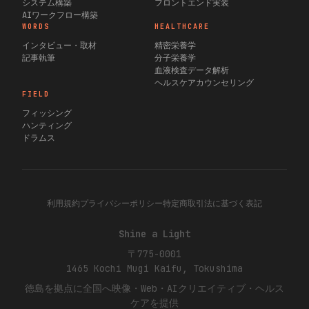
システム構築
フロントエンド実装
AIワークフロー構築
WORDS
HEALTHCARE
インタビュー・取材
精密栄養学
記事執筆
分子栄養学
血液検査データ解析
ヘルスケアカウンセリング
FIELD
フィッシング
ハンティング
ドラムス
利用規約
プライバシーポリシー
特定商取引法に基づく表記
Shine a Light
〒775-0001
1465 Kochi
Mugi
Kaifu, Tokushima
徳島を拠点に全国へ映像・Web・AIクリエイティブ・ヘルス
ケアを提供