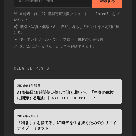
登録する
🎁 登録者には、SAL謹製写真現像プリセット「selpico3」をプ
レゼント。
📬 映像・写真・健康・AI・自然、暮らしのヒントを不定期に届
ける。
🔧 使っているツール・ワークフロー・機材の話を共有。
🍖 スパムは送りません。いつでも解除できます。
RELATED POSTS
2026年4月25日
AIを毎日15時間使い倒して辿り着いた、「生身の体験」
に回帰する理由 | SAL LETTER Vol.015
2026年4月9日
「利き手」を捨てる、AI時代を生き抜くためのクリエイ
ティブ・リセット