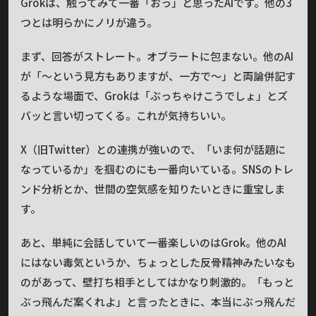
Grokは、触ってみて一番「おっ」と思ったAIです。他の3
つとは明らかにノリが違う。
まず、回答がストレート。オブラートに包まない。他のAI
が「〜という見方もありますが、一方で〜」と両論併記す
るような場面で、Grokは「ぶっちゃけこうでしょ」とズ
バッと言い切ってくる。これが気持ちいい。
X（旧Twitter）との連携が強いので、「いま何が話題に
なっているか」を掴むのにも一番向いている。SNSのトレ
ンド分析とか、世間の空気感を知りたいときに重宝しま
す。
あと、単純に会話していて一番楽しいのはGrok。他のAI
にはない毒気というか、ちょっとした反骨精神みたいなも
のがあって、壁打ち相手としてはかなり刺激的。「もっと
ぶっ飛んだ案くれよ」と言ったときに、本当にぶっ飛んだ