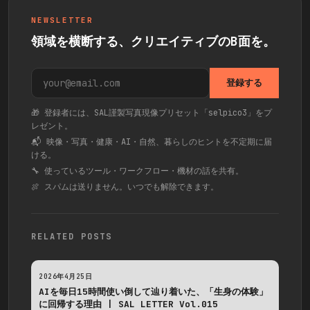
NEWSLETTER
領域を横断する、クリエイティブのB面を。
登録する
🎁 登録者には、SAL謹製写真現像プリセット「selpico3」をプ
レゼント。
📬 映像・写真・健康・AI・自然、暮らしのヒントを不定期に届
ける。
🔧 使っているツール・ワークフロー・機材の話を共有。
🍖 スパムは送りません。いつでも解除できます。
RELATED POSTS
2026年4月25日
AIを毎日15時間使い倒して辿り着いた、「生身の体験」
に回帰する理由 | SAL LETTER Vol.015