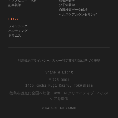
インタビュー・取材
精密栄養学
記事執筆
分子栄養学
血液検査データ解析
ヘルスケアカウンセリング
FIELD
フィッシング
ハンティング
ドラムス
利用規約
プライバシーポリシー
特定商取引法に基づく表記
Shine a Light
〒775-0001
1465 Kochi
Mugi
Kaifu, Tokushima
徳島を拠点に全国へ映像・Web・AIクリエイティブ・ヘルス
ケアを提供
© DAISUKE KOBAYASHI