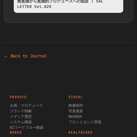
無意識から意識的プロデュースへの脱皮 | SAL
LETTER Vol.025
← Back to Journal
PRODUCE
VISUAL
企画・プロデュース
映像制作
ブランド戦略
写真撮影
メディア運営
Web制作
システム構築
フロントエンド実装
AIワークフロー構築
WORDS
HEALTHCARE