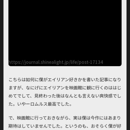
https://journal.shinealight.jp/life/post-17134
こちらは如何に僕がエイリアン好きかを書いた記事になり
ますが、なにげにエイリアンを映画館に観に行くのははじ
めてでして、見終わった後はなんとも言えない爽快感でし
た。いやーロムルス最高でした。
で、映画館に行っておきながら、実は僕は今作にはあまり
期待はしていませんでした。というのも、おそらく僕が好