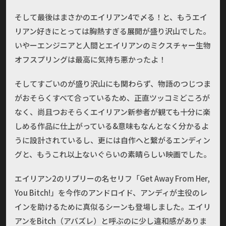
そして最後はまさかのエイリアン4で〆る！と、もうエイ
リアン好きにとっては胸熱すぎる展開が盛り沢山でした。
いやーエンジニアと人間とエイリアンのミクスチャー生物
オフスプリングは最高に気持ち悪かったよ！
そしてすごいのが盛り沢山にも関わらず、物語のつじつま
がおそらくすべて合っているため、正直ツッコミどころが
なく、尚且つおそらくエイリアン新参者が観ても十分に楽
しめる作品に仕上がっている&意味もなんとなく分かるよ
うに設計されているし、更には自作へと繋がるエンディン
グと、もうこれ以上ないぐらいの素晴らしい映画でした。
エイリアン2のリプリーの名セリフ「Get Away From Her,
You Bitch!」を今作のアンドロイド、アンディが主役のレ
インを助けるために真似るシーンも登場しました。エイリ
アンをBitch（アバズレ）と呼ぶのに少し違和感がありま