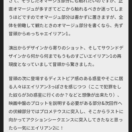
さて、そうしたオマージュ部分にも触れたいのですが、正
直オマージュが多すぎてどこから触れるべきか迷ってしま
うほどですのでオマージュ部分は書かずに置きますが、全
体を俯瞰して観たときのオマージュ部分を書くなら、先ず
冒頭からめっちゃエイリアン1。
演出からデザインから寄りのショット、そしてサウンドデ
ザインから何から何までもうものすごいエイリアン1の再
現度となっていまして冒頭から驚きました。
冒頭の次に登場するディストピア感のある惑星やそこに居
る人々はエイリアン3っぽさを感じつつ（ここで犯罪をし
た奴らが3の惑星に行くのか？などと想像が出来たり）、
映画中盤のプロットを説明する必要がある部分&次回作へ
の伏線部分ではプロメテウスに突入し、そこからラストに
向かってアクションシークエンスに突入してきたなと思っ
たら一気にエイリアン2に！