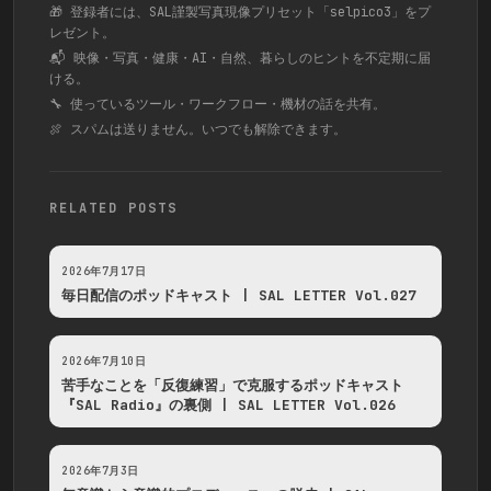
🎁 登録者には、SAL謹製写真現像プリセット「selpico3」をプ
レゼント。
📬 映像・写真・健康・AI・自然、暮らしのヒントを不定期に届
ける。
🔧 使っているツール・ワークフロー・機材の話を共有。
🍖 スパムは送りません。いつでも解除できます。
RELATED POSTS
2026年7月17日
毎日配信のポッドキャスト | SAL LETTER Vol.027
2026年7月10日
苦手なことを「反復練習」で克服するポッドキャスト
『SAL Radio』の裏側 | SAL LETTER Vol.026
2026年7月3日