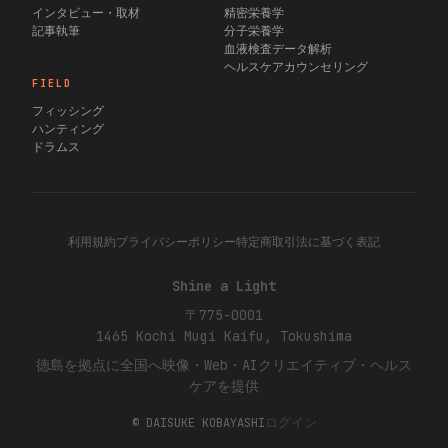
インタビュー・取材
精密栄養学
記事執筆
分子栄養学
血液検査データ解析
ヘルスケアカウンセリング
FIELD
フィッシング
ハンティング
ドラムス
利用規約
プライバシーポリシー
特定商取引法に基づく表記
Shine a Light
〒775-0001
1465 Kochi
Mugi
Kaifu, Tokushima
徳島を拠点に全国へ映像・Web・AIクリエイティブ・ヘルス
ケアを提供
ログイン
© DAISUKE KOBAYASHI