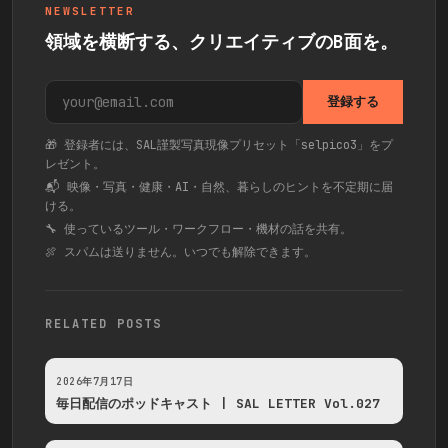
NEWSLETTER
領域を横断する、クリエイティブのB面を。
登録する
🎁 登録者には、SAL謹製写真現像プリセット「selpico3」をプ
レゼント。
📬 映像・写真・健康・AI・自然、暮らしのヒントを不定期に届
ける。
🔧 使っているツール・ワークフロー・機材の話を共有。
🍖 スパムは送りません。いつでも解除できます。
RELATED POSTS
2026年7月17日
毎日配信のポッドキャスト | SAL LETTER Vol.027