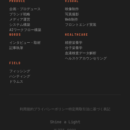
PRODUCE
VISUAL
企画・プロデュース
映像制作
ブランド戦略
写真撮影
メディア運営
Web制作
システム構築
フロントエンド実装
AIワークフロー構築
WORDS
HEALTHCARE
インタビュー・取材
精密栄養学
記事執筆
分子栄養学
血液検査データ解析
ヘルスケアカウンセリング
FIELD
フィッシング
ハンティング
ドラムス
利用規約
プライバシーポリシー
特定商取引法に基づく表記
Shine a Light