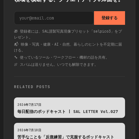
登録する
🎁 登録者には、SAL謹製写真現像プリセット「selpico3」をプ
レゼント。
📬 映像・写真・健康・AI・自然、暮らしのヒントを不定期に届
ける。
🔧 使っているツール・ワークフロー・機材の話を共有。
🍖 スパムは送りません。いつでも解除できます。
RELATED POSTS
2026年7月17日
毎日配信のポッドキャスト | SAL LETTER Vol.027
2026年7月10日
苦手なことを「反復練習」で克服するポッドキャスト