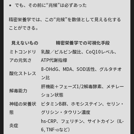
でも、その前に“兆候”は必ずあった
精密栄養学では、この“兆候”を数値として見える化する
ことができる。
見えないもの
精密栄養学での可視化手段
ミトコンドリ
乳酸／ピルビン酸比、CoQ10レベル、
アの元気さ
ATP代謝指標
8-OHdG、MDA、SOD活性、グルタチオ
酸化ストレス
ン比
肝機能＋フェーズ1/2解毒酵素、メチレー
解毒能力
ション状態
神経の栄養状
ビタミンB群、ホモシステイン、セリン・
態
グリシン・タウリン濃度
hs-CRP、フェリチン、サイトカイン（IL-
炎症
6, TNF-αなど）