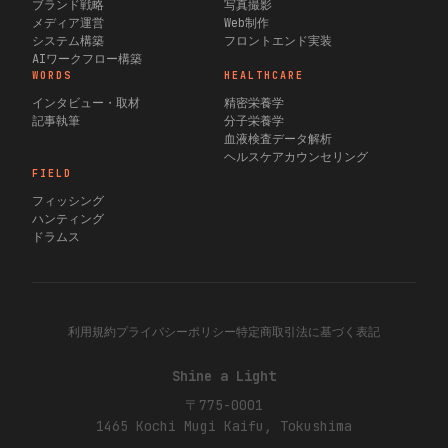
ブランド戦略
写真撮影
メディア運営
Web制作
システム構築
フロントエンド実装
AIワークフロー構築
WORDS
HEALTHCARE
インタビュー・取材
精密栄養学
記事執筆
分子栄養学
血液検査データ解析
ヘルスケアカウンセリング
FIELD
フィッシング
ハンティング
ドラムス
利用規約
プライバシーポリシー
特定商取引法に基づく表記
Shine a Light
〒775-0001
1465 Kochi
Mugi
Kaifu, Tokushima