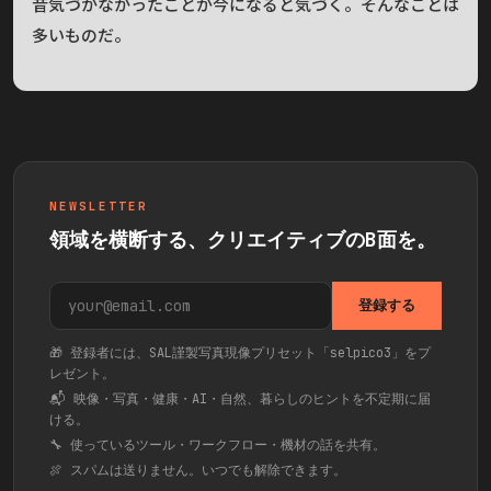
昔気づかなかったことが今になると気づく。そんなことは
多いものだ。
NEWSLETTER
領域を横断する、クリエイティブのB面を。
登録する
🎁 登録者には、SAL謹製写真現像プリセット「selpico3」をプ
レゼント。
📬 映像・写真・健康・AI・自然、暮らしのヒントを不定期に届
ける。
🔧 使っているツール・ワークフロー・機材の話を共有。
🍖 スパムは送りません。いつでも解除できます。