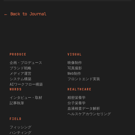
← Back to Journal
PRODUCE
VISUAL
企画・プロデュース
映像制作
ブランド戦略
写真撮影
メディア運営
Web制作
システム構築
フロントエンド実装
AIワークフロー構築
WORDS
HEALTHCARE
インタビュー・取材
精密栄養学
記事執筆
分子栄養学
血液検査データ解析
ヘルスケアカウンセリング
FIELD
フィッシング
ハンティング