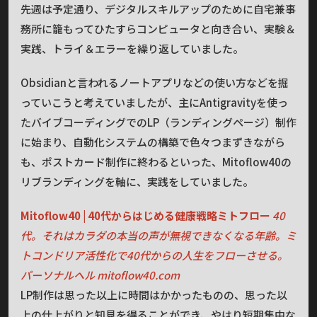
先週は予定通り、デジタルスキルアップのために自宅兼事
務所に籠もってひたすらコンピュータと向き合い、実験＆
実践、トライ＆エラーを繰り返していました。
Obsidianと言われるノートアプリなどの使い方などを掘
っていこうと考えていましたが、主にAntigravityを使っ
たバイブコーディングでのLP（ランディングページ）制作
に始まり、自動化システムの構築で色々つまずきながら
も、ポストカード制作に終わるといった、Mitoflow40の
リブランディングを軸に、実践をしていました。
Mitoflow40 | 40代からはじめる健康戦略ミトフロー
40
代。それはカラダの本当の声が無視できなくなる年齢。ミ
トコンドリア活性化で40代からの人生をフローさせる。
パーソナルヘル
mitoflow40.com
LP制作は思った以上に時間はかかったものの、思った以
上の仕上がりと知見を得ることができ、やはり短期集中な