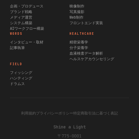
企画・プロデュース
映像制作
ブランド戦略
写真撮影
メディア運営
Web制作
システム構築
フロントエンド実装
AIワークフロー構築
WORDS
HEALTHCARE
インタビュー・取材
精密栄養学
記事執筆
分子栄養学
血液検査データ解析
ヘルスケアカウンセリング
FIELD
フィッシング
ハンティング
ドラムス
利用規約
プライバシーポリシー
特定商取引法に基づく表記
Shine a Light
〒775-0001