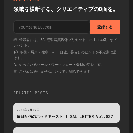
領域を横断する、クリエイティブのB面を。
登録する
🎁 登録者には、SAL謹製写真現像プリセット「selpico3」をプ
レゼント。
📬 映像・写真・健康・AI・自然、暮らしのヒントを不定期に届
ける。
🔧 使っているツール・ワークフロー・機材の話を共有。
🍖 スパムは送りません。いつでも解除できます。
RELATED POSTS
2026年7月17日
毎日配信のポッドキャスト | SAL LETTER Vol.027