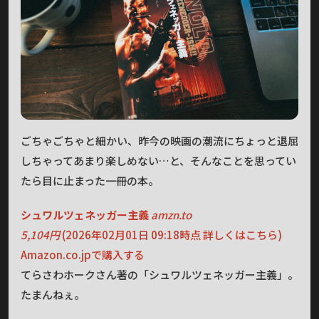
ごちゃごちゃと細かい、昨今の映画の潮流にちょっと退屈
しちゃってあまり楽しめない…と、そんなことを思ってい
たら目に止まった一冊の本。
シュワルツェネッガー主義
amzn.to
5,104
円
(2026年02月01日 09:18時点
詳しくはこちら)
Amazon.co.jpで購入する
てらさわホークさん著の「シュワルツェネッガー主義」。
たまんねぇ。